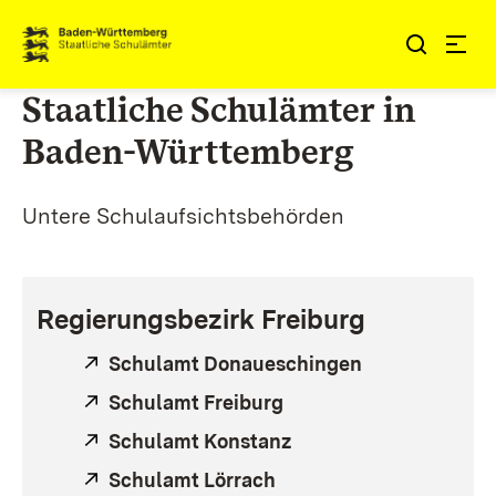
Zum Inhalt springen
Link zur Startseite
Staatliche Schulämter in
Baden-Württemberg
Untere Schulaufsichtsbehörden
Regierungsbezirk Freiburg
Extern:
Schulamt Donaueschingen
(Öffnet in ne
Extern:
Schulamt Freiburg
(Öffnet in neuem Fenst
Extern:
Schulamt Konstanz
(Öffnet in neuem Fens
Extern:
Schulamt Lörrach
(Öffnet in neuem Fenst