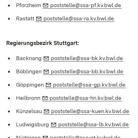
E-Mail:
(Öffne
Pforzheim
poststelle@ssa-pf.kv.bwl.de
E-Mail:
(Öffnet i
Rastatt
poststelle@ssa-ra.kv.bwl.de
Regierungsbezirk Stuttgart:
E-Mail:
(Öffn
Backnang
poststelle@ssa-bk.kv.bwl.de
E-Mail:
(Öffn
Böblingen
poststelle@ssa-bb.kv.bwl.de
E-Mail:
(Öff
Göppingen
poststelle@ssa-gp.kv.bwl.de
E-Mail:
(Öffne
Heilbronn
poststelle@ssa-hn.kv.bwl.de
E-Mail:
(Öf
Künzelsau
poststelle@ssa-kuen.kv.bwl.de
E-Mail:
(Öf
Ludwigsburg
poststelle@ssa-lb.kv.bwl.de
E-Mail:
(Öffne
Nürtingen
poststelle@ssa-nt.kv.bwl.de