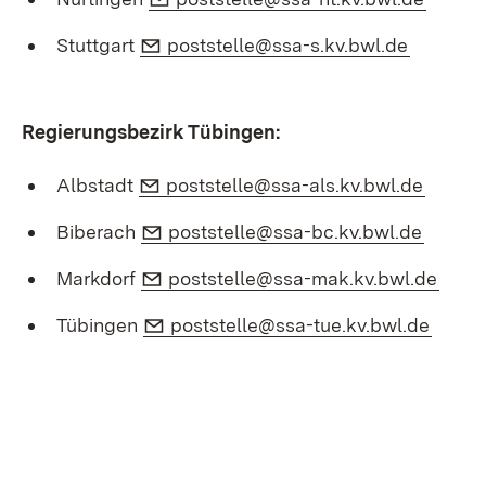
E-Mail:
(Öffnet 
Stuttgart
poststelle@ssa-s.kv.bwl.de
Regierungsbezirk Tübingen:
E-Mail:
(Öffne
Albstadt
poststelle@ssa-als.kv.bwl.de
E-Mail:
(Öffnet
Biberach
poststelle@ssa-bc.kv.bwl.de
E-Mail:
(Öffn
Markdorf
poststelle@ssa-mak.kv.bwl.de
E-Mail:
(Öffne
Tübingen
poststelle@ssa-tue.kv.bwl.de