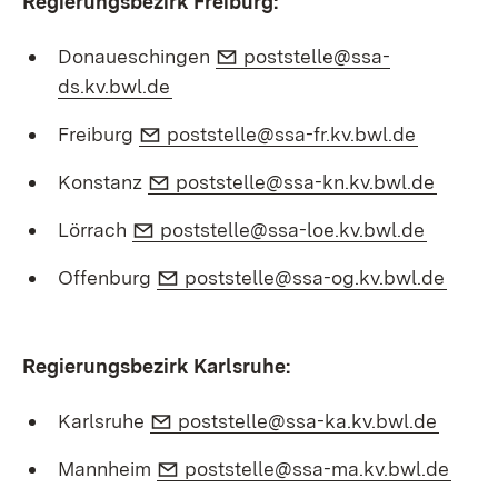
Regierungsbezirk Freiburg:
E-Mail:
Donaueschingen
poststelle@ssa-
(Öffnet in neuem Fenster)
ds.kv.bwl.de
E-Mail:
(Öffnet 
Freiburg
poststelle@ssa-fr.kv.bwl.de
E-Mail:
(Öffne
Konstanz
poststelle@ssa-kn.kv.bwl.de
E-Mail:
(Öffnet
Lörrach
poststelle@ssa-loe.kv.bwl.de
E-Mail:
(Öffn
Offenburg
poststelle@ssa-og.kv.bwl.de
Regierungsbezirk Karlsruhe:
E-Mail:
(Öffne
Karlsruhe
poststelle@ssa-ka.kv.bwl.de
E-Mail:
(Öffn
Mannheim
poststelle@ssa-ma.kv.bwl.de